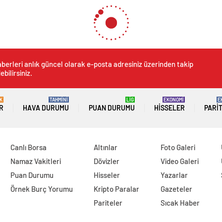
berleri anlık güncel olarak e-posta adresiniz üzerinden takip
ebilirsiniz.
K
TAHMİNİ
LİG
EKONOMİ
E
R
HAVA DURUMU
PUAN DURUMU
HISSELER
PARI
Canlı Borsa
Altınlar
Foto Galeri
Namaz Vakitleri
Dövizler
Video Galeri
Puan Durumu
Hisseler
Yazarlar
Örnek Burç Yorumu
Kripto Paralar
Gazeteler
Pariteler
Sıcak Haber