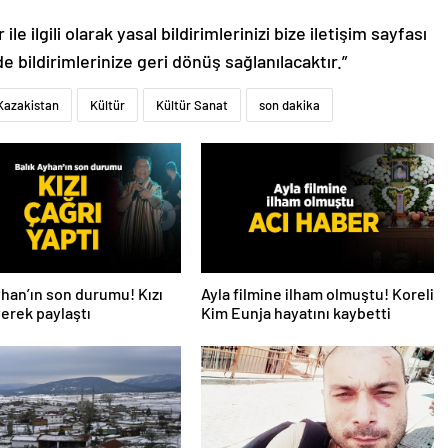
le ilgili olarak yasal bildirimlerinizi bize iletişim sayfası
de bildirimlerinize geri dönüş sağlanılacaktır.”
Kazakistan
Kültür
Kültür Sanat
son dakika
yhan’ın son durumu! Kızı
Ayla filmine ilham olmuştu! Koreli
iyerek paylaştı
Kim Eunja hayatını kaybetti