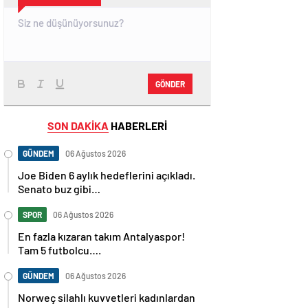
GÖNDER
SON DAKİKA
HABERLERİ
GÜNDEM
06 Ağustos 2026
Joe Biden 6 aylık hedeflerini açıkladı.
Senato buz gibi…
SPOR
06 Ağustos 2026
En fazla kızaran takım Antalyaspor!
Tam 5 futbolcu….
GÜNDEM
06 Ağustos 2026
Norweç silahlı kuvvetleri kadınlardan