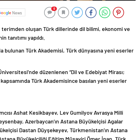
0
News
 terimden oluşan Türk dillerinde dil bilimi, ekonomi ve
in tanıtımı yapıldı.
da bulunan Türk Akademisi, Türk dünyasına yeni eserler
Üniversitesi’nde düzenlenen “Dil ve Edebiyat Mirası;
er kapsamında Türk Akademisince basılan yeni eserler
mcısı Ashat Kesikbayev, Lev Gumilyov Avrasya Milli
eysenbay, Azerbaycan’ın Astana Büyükelçisi Agalar
yükelçisi Dastan Düyşekeyev, Türkmenistan’ın Astana
Astana Büyükelçiliği Eğitim Müşaviri Ömer İnan, Türk