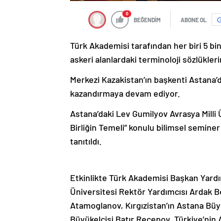
0
BEĞENDİM
ABONE OL
Türk Akademisi tarafından her biri 5 bin
askeri alanlardaki terminoloji sözlüklerin
Merkezi Kazakistan’ın başkenti Astana’
kazandırmaya devam ediyor.
Astana’daki Lev Gumilyov Avrasya Milli 
Birliğin Temeli” konulu bilimsel semin
tanıtıldı.
Etkinlikte Türk Akademisi Başkan Yardı
Üniversitesi Rektör Yardımcısı Ardak B
Atamoglanov, Kırgızistan’ın Astana Bü
Büyükelçisi Batır Recepov, Türkiye’nin 