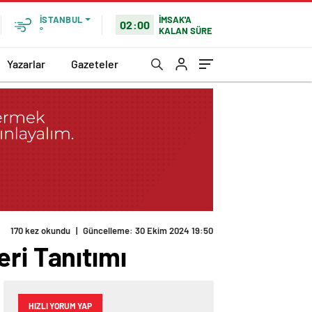
İMSAK'A
İSTANBUL
02:00
KALAN SÜRE
°
Yazarlar
Gazeteler
170 kez okundu
|
Güncelleme: 30 Ekim 2024 19:50
ri Tanıtımı
HIZLI YORUM YAP