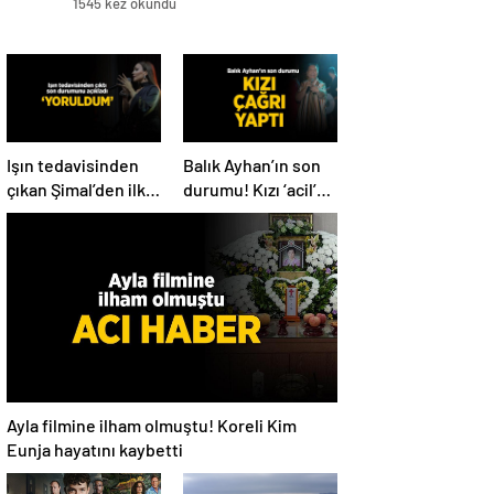
1545 kez okundu
Işın tedavisinden
Balık Ayhan’ın son
çıkan Şimal’den ilk
durumu! Kızı ‘acil’
açıklama! ‘Ben çok
diyerek paylaştı
yoruldum’
Ayla filmine ilham olmuştu! Koreli Kim
Eunja hayatını kaybetti