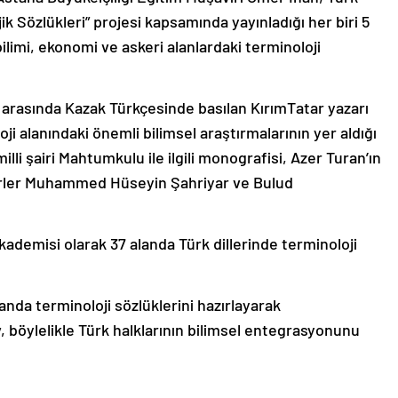
ik Sözlükleri” projesi kapsamında yayınladığı her biri 5
bilimi, ekonomi ve askeri alanlardaki terminoloji
r arasında Kazak Türkçesinde basılan KırımTatar yazarı
i alanındaki önemli bilimsel araştırmalarının yer aldığı
lli şairi Mahtumkulu ile ilgili monografisi, Azer Turan’ın
airler Muhammed Hüseyin Şahriyar ve Bulud
ademisi olarak 37 alanda Türk dillerinde terminoloji
alanda terminoloji sözlüklerini hazırlayarak
, böylelikle Türk halklarının bilimsel entegrasyonunu