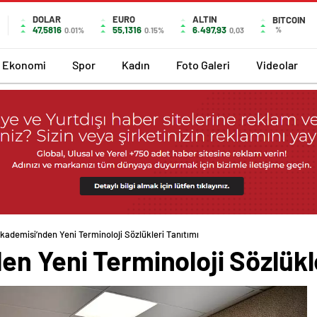
DOLAR
EURO
ALTIN
BITCOIN
47,5816
55,1316
6.497,93
%
0.01%
0.15%
0,03
Ekonomi
Spor
Kadın
Foto Galeri
Videolar
kademisi’nden Yeni Terminoloji Sözlükleri Tanıtımı
n Yeni Terminoloji Sözlükle