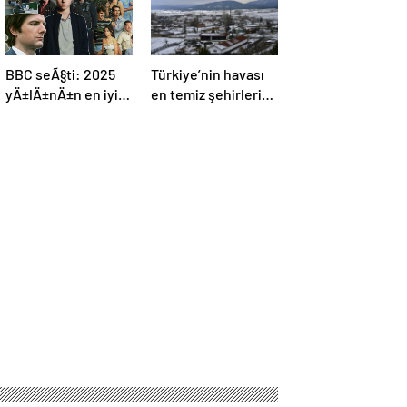
BBC seÃ§ti: 2025
Türkiye’nin havası
yÄ±lÄ±nÄ±n en iyi
en temiz şehirleri
dizileri
belli oldu: Güncel
liste açıklandı! İlk 3
şehir herkesi
şaşırtıyor…