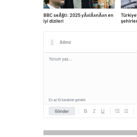
BBC seÃ§ti: 2025 yÄ±lÄ±nÄ±n en
Türkiye
iyi dizileri
şehirler
açıklandı! İlk 3 şehir
şaşırtı
En az 10 karakter gerekli
Gönder