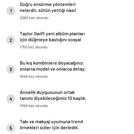
Doğru emzirme yöntemleri
nelerdir, sütün yettiği nasıl
1
anlaşılır?
2069 kez okundu
Taylor Swift yeni albüm planları
için düğmeye bastığını sosyal
2
medyadan duyurdu!
1750 kez okundu
Bu kış kombinlere doyacağınız
onlarca model ve onlarca detay.
3
1648 kez okundu
Annelik duygusunun ortak
tanımı diyebileceğimiz 10 başlık.
4
1558 kez okundu
Takı ve makyaj uyumuna trend
örnekleri sizler için derledik.
5