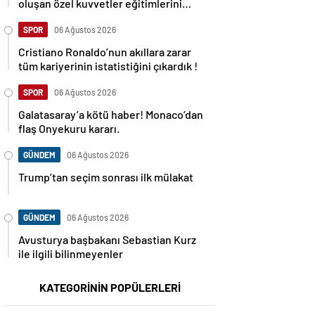
oluşan özel kuvvetler eğitimlerini
başlattı.
SPOR
06 Ağustos 2026
Cristiano Ronaldo’nun akıllara zarar
tüm kariyerinin istatistiğini çıkardık !
SPOR
06 Ağustos 2026
Galatasaray’a kötü haber! Monaco’dan
flaş Onyekuru kararı.
GÜNDEM
06 Ağustos 2026
Trump’tan seçim sonrası ilk mülakat
GÜNDEM
06 Ağustos 2026
Avusturya başbakanı Sebastian Kurz
ile ilgili bilinmeyenler
KATEGORİNİN POPÜLERLERİ