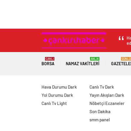
Ha
ed
CANLI
ANLIK
GÜNLÜ
BORSA
NAMAZ VAKITLERI
GAZETELE
Hava Durumu Dark
Canlı Tv Dark
Yol Durumu Dark
Yayın Akışları Dark
Canlı Tv Light
Nöbetçi Eczaneler
Son Dakika
smm panel