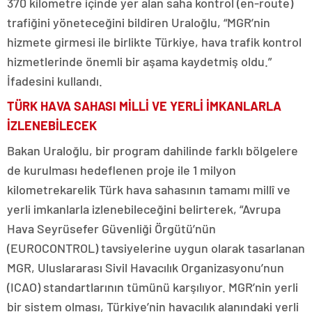
370 kilometre içinde yer alan saha kontrol (en-route)
trafiğini yöneteceğini bildiren Uraloğlu, “MGR’nin
hizmete girmesi ile birlikte Türkiye, hava trafik kontrol
hizmetlerinde önemli bir aşama kaydetmiş oldu.”
İfadesini kullandı.
TÜRK HAVA SAHASI MİLLİ VE YERLİ İMKANLARLA
İZLENEBİLECEK
Bakan Uraloğlu, bir program dahilinde farklı bölgelere
de kurulması hedeflenen proje ile 1 milyon
kilometrekarelik Türk hava sahasının tamamı millî ve
yerli imkanlarla izlenebileceğini belirterek, “Avrupa
Hava Seyrüsefer Güvenliği Örgütü’nün
(EUROCONTROL) tavsiyelerine uygun olarak tasarlanan
MGR, Uluslararası Sivil Havacılık Organizasyonu’nun
(ICAO) standartlarının tümünü karşılıyor. MGR’nin yerli
bir sistem olması, Türkiye’nin havacılık alanındaki yerli