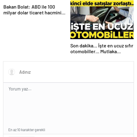
yasaklanınca yeni yöntemler
Eurobond’ ihracı
çıktı
Bakan Bolat: ABD ile 100
milyar dolar ticaret hacmini
gerçekleştirebiliriz
Son dakika… İşte en ucuz sıfır
otomobiller… Mutlaka
pazarlık edin
En az 10 karakter gerekli