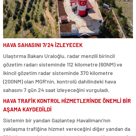
HAVA SAHASINI 7/24 İZLEYECEK
Ulaştırma Bakanı Uraloğlu, radar menzili birincil
gözetim radarı sisteminde 112 kilometre (60NM) ve
ikincil gözetim radar sisteminde 370 kilometre
(200NM) olan MGR’nin, kontrolü dahilindeki hava
sahasını 7 gün 24 saat izleyeceğini vurguladı.
HAVA TRAFİK KONTROL HİZMETLERİNDE ÖNEMLİ BİR
AŞAMA KAYDEDİLDİ
Sistemin bir yandan Gaziantep Havalimanı’nın
yaklaşma trafiğine hizmet vereceğini diğer yandan da