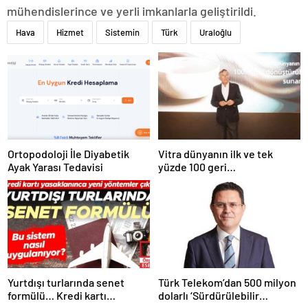
mühendislerince ve yerli imkanlarla geliştirildi.
Hava
Hizmet
Sistemin
Türk
Uraloğlu
Ortopodoloji İle Diyabetik
Vitra dünyanın ilk ve tek
Ayak Yarası Tedavisi
yüzde 100 geri
dönüştürülmüş seramik
lavabosunu üretti: En çevreci
lavabo Türkiye’den
Yurtdışı turlarında senet
Türk Telekom’dan 500 milyon
formülü… Kredi kartı
dolarlı ‘Sürdürülebilir