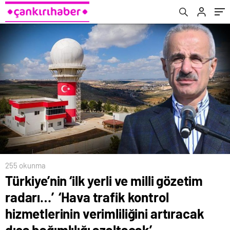
verimliliğini artıracak dışa bağımlılığı
azaltacak’
255 okunma
Türkiye’nin ‘ilk yerli ve milli gözetim
radarı…’ ‘Hava trafik kontrol
hizmetlerinin verimliliğini artıracak
dışa bağımlılığı azaltacak’