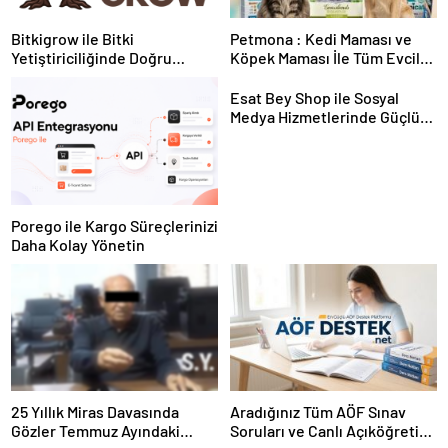
Bitkigrow ile Bitki
Petmona : Kedi Maması ve
Yetiştiriciliğinde Doğru
Köpek Maması İle Tüm Evcil
Ekipman ve Ürün Seçimi
Hayvan Ürünleri
Esat Bey Shop ile Sosyal
Medya Hizmetlerinde Güçlü
Panel Deneyimi
Porego ile Kargo Süreçlerinizi
Daha Kolay Yönetin
25 Yıllık Miras Davasında
Aradığınız Tüm AÖF Sınav
Gözler Temmuz Ayındaki
Soruları ve Canlı Açıköğretim