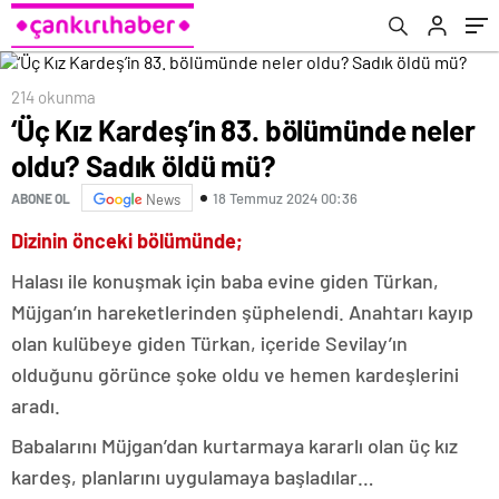
geldi! Barışın önündeki tek engel:
Netanyahu
214 okunma
‘Üç Kız Kardeş’in 83. bölümünde neler
oldu? Sadık öldü mü?
18 Temmuz 2024 00:36
ABONE OL
News
Dizinin önceki bölümünde;
Halası ile konuşmak için baba evine giden Türkan,
Müjgan’ın hareketlerinden şüphelendi. Anahtarı kayıp
olan kulübeye giden Türkan, içeride Sevilay’ın
olduğunu görünce şoke oldu ve hemen kardeşlerini
aradı.
Babalarını Müjgan’dan kurtarmaya kararlı olan üç kız
kardeş, planlarını uygulamaya başladılar…