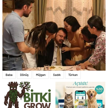
Baba
Dönüş
Müjgan
Sadık
Türkan