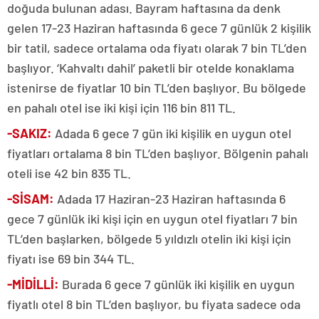
doğuda bulunan adası. Bayram haftasına da denk
gelen 17-23 Haziran haftasında 6 gece 7 günlük 2 kişilik
bir tatil, sadece ortalama oda fiyatı olarak 7 bin TL’den
başlıyor. ‘Kahvaltı dahil’ paketli bir otelde konaklama
istenirse de fiyatlar 10 bin TL’den başlıyor. Bu bölgede
en pahalı otel ise iki kişi için 116 bin 811 TL.
-SAKIZ:
Adada 6 gece 7 gün iki kişilik en uygun otel
fiyatları ortalama 8 bin TL’den başlıyor. Bölgenin pahalı
oteli ise 42 bin 835 TL.
-SİSAM:
Adada 17 Haziran-23 Haziran haftasında 6
gece 7 günlük iki kişi için en uygun otel fiyatları 7 bin
TL’den başlarken, bölgede 5 yıldızlı otelin iki kişi için
fiyatı ise 69 bin 344 TL.
-MİDİLLİ:
Burada 6 gece 7 günlük iki kişilik en uygun
fiyatlı otel 8 bin TL’den başlıyor, bu fiyata sadece oda