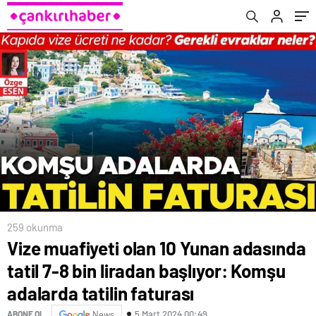
tatilin faturası
259 okunma
Vize muafiyeti olan 10 Yunan adasında
tatil 7-8 bin liradan başlıyor: Komşu
adalarda tatilin faturası
5 Mart 2024 00:49
ABONE OL
News