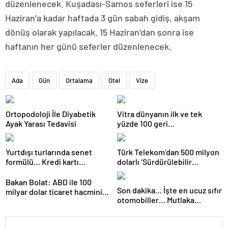
düzenlenecek. Kuşadası-Samos seferleri ise 15
Haziran’a kadar haftada 3 gün sabah gidiş, akşam
dönüş olarak yapılacak. 15 Haziran’dan sonra ise
haftanın her günü seferler düzenlenecek.
Ada
Gün
Ortalama
Otel
Vize
Ortopodoloji İle Diyabetik
Vitra dünyanın ilk ve tek
Ayak Yarası Tedavisi
yüzde 100 geri
dönüştürülmüş seramik
lavabosunu üretti: En çevreci
Yurtdışı turlarında senet
Türk Telekom’dan 500 milyon
lavabo Türkiye’den
formülü… Kredi kartı
dolarlı ‘Sürdürülebilir
yasaklanınca yeni yöntemler
Eurobond’ ihracı
çıktı
Bakan Bolat: ABD ile 100
Son dakika… İşte en ucuz sıfır
milyar dolar ticaret hacmini
otomobiller… Mutlaka
gerçekleştirebiliriz
pazarlık edin