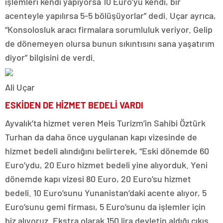
işlemleri kendi yapıyorsa 10 Euro’yu kendi, bir
acenteyle yapılırsa 5-5 bölüşüyorlar” dedi. Uçar ayrıca,
“Konsolosluk aracı firmalara sorumluluk veriyor. Gelip
de dönemeyen olursa bunun sıkıntısını sana yaşatırım
diyor” bilgisini de verdi.
Ali Uçar
ESKİDEN DE HİZMET BEDELİ VARDI
Ayvalık’ta hizmet veren Meis Turizm’in Sahibi Öztürk
Turhan da daha önce uygulanan kapı vizesinde de
hizmet bedeli alındığını belirterek, “Eski dönemde 60
Euro’ydu, 20 Euro hizmet bedeli yine alıyorduk. Yeni
dönemde kapı vizesi 80 Euro, 20 Euro’su hizmet
bedeli. 10 Euro’sunu Yunanistan’daki acente alıyor, 5
Euro’sunu gemi firması, 5 Euro’sunu da işlemler için
biz alıyoruz. Ekstra olarak 150 lira devletin aldığı çıkış