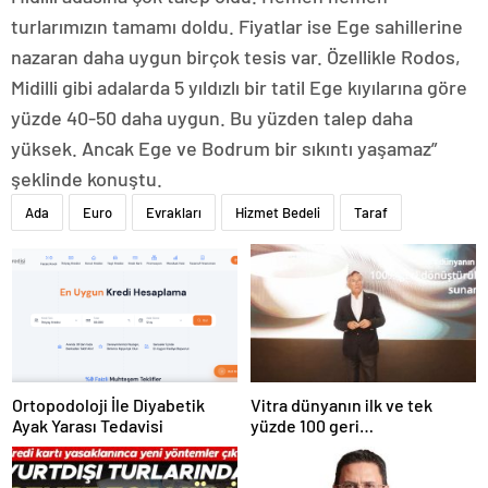
turlarımızın tamamı doldu. Fiyatlar ise Ege sahillerine
nazaran daha uygun birçok tesis var. Özellikle Rodos,
Midilli gibi adalarda 5 yıldızlı bir tatil Ege kıyılarına göre
yüzde 40-50 daha uygun. Bu yüzden talep daha
yüksek. Ancak Ege ve Bodrum bir sıkıntı yaşamaz”
şeklinde konuştu.
Ada
Euro
Evrakları
Hizmet Bedeli
Taraf
Ortopodoloji İle Diyabetik
Vitra dünyanın ilk ve tek
Ayak Yarası Tedavisi
yüzde 100 geri
dönüştürülmüş seramik
lavabosunu üretti: En çevreci
lavabo Türkiye’den