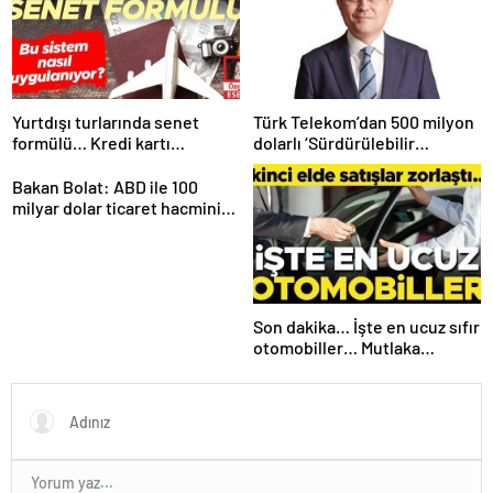
Yurtdışı turlarında senet
Türk Telekom’dan 500 milyon
formülü… Kredi kartı
dolarlı ‘Sürdürülebilir
yasaklanınca yeni yöntemler
Eurobond’ ihracı
çıktı
Bakan Bolat: ABD ile 100
milyar dolar ticaret hacmini
gerçekleştirebiliriz
Son dakika… İşte en ucuz sıfır
otomobiller… Mutlaka
pazarlık edin