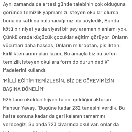
Aynı zamanda da ertesi günde talebinin çok olduğuna
görünce temizlik yapmamızı isteyen okullar olursa
buna da katkıda bulunacağımızı da söyledik. Bunda
kötü bir niyet ya da siyasi bir şey aramanın anlamı yok.
Çünkü orada küçücük çocuklar eğitim görüyor. Onların
vücutları daha hassas. Onların mikroptan, pislikten,
kirlilikten arınmaları lazım. Bu amaçla biz bu sefer,
temizlik isteyen okullara form doldurun dedik”
ifadelerini kullandı.
‘MİLLİ EĞİTİM TEMİZLESİN, BİZ DE GÖREVİMİZİN
BAŞINA DÖNELİM’
925 tane okuldan hijyen talebi geldiğini aktaran
Mansur Yavaş, “Bugüne kadar 232 tanesini verdik. Bu
hafta sonuna kadar da geri kalanın tamamını
vereceğiz. Şu anda 723 civarında okul var, onlar da