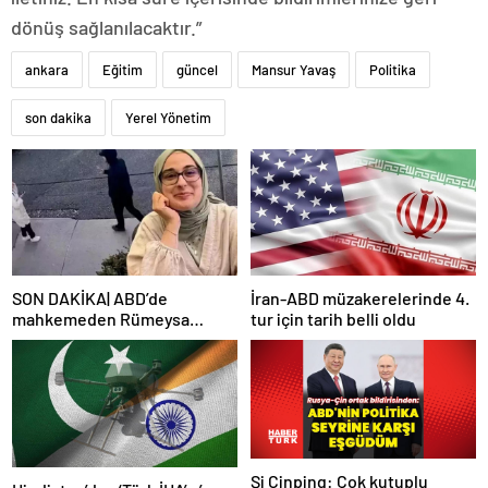
dönüş sağlanılacaktır.”
ankara
Eğitim
güncel
Mansur Yavaş
Politika
son dakika
Yerel Yönetim
SON DAKİKA| ABD’de
İran-ABD müzakerelerinde 4.
mahkemeden Rümeysa
tur için tarih belli oldu
Öztürk kararı: Serbest
bırakıldı!
Şi Cinping: Çok kutuplu