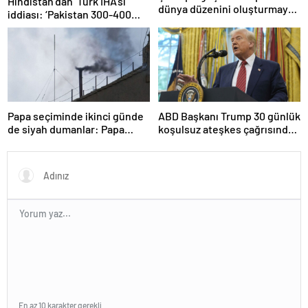
Hindistan’dan ‘Türk İHA’sı’
dünya düzenini oluşturmaya
iddiası: ‘Pakistan 300-400
hazırız
tanesi ile 36 noktaya sızdı’
Papa seçiminde ikinci günde
ABD Başkanı Trump 30 günlük
de siyah dumanlar: Papa
koşulsuz ateşkes çağrısında
üçüncü turda da seçilemedi
bulundu
En az 10 karakter gerekli