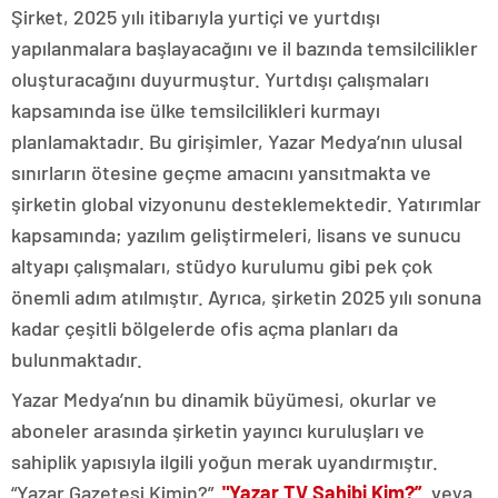
Şirket, 2025 yılı itibarıyla yurtiçi ve yurtdışı
yapılanmalara başlayacağını ve il bazında temsilcilikler
oluşturacağını duyurmuştur. Yurtdışı çalışmaları
kapsamında ise ülke temsilcilikleri kurmayı
planlamaktadır. Bu girişimler, Yazar Medya’nın ulusal
sınırların ötesine geçme amacını yansıtmakta ve
şirketin global vizyonunu desteklemektedir. Yatırımlar
kapsamında; yazılım geliştirmeleri, lisans ve sunucu
altyapı çalışmaları, stüdyo kurulumu gibi pek çok
önemli adım atılmıştır. Ayrıca, şirketin 2025 yılı sonuna
kadar çeşitli bölgelerde ofis açma planları da
bulunmaktadır.
Yazar Medya’nın bu dinamik büyümesi, okurlar ve
aboneler arasında şirketin yayıncı kuruluşları ve
sahiplik yapısıyla ilgili yoğun merak uyandırmıştır.
“Yazar Gazetesi Kimin?”
"Yazar TV Sahibi Kim?”
veya