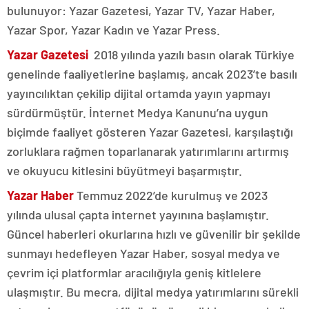
bulunuyor: Yazar Gazetesi, Yazar TV, Yazar Haber,
Yazar Spor, Yazar Kadın ve Yazar Press.
Yazar Gazetesi
2018 yılında yazılı basın olarak Türkiye
genelinde faaliyetlerine başlamış, ancak 2023’te basılı
yayıncılıktan çekilip dijital ortamda yayın yapmayı
sürdürmüştür. İnternet Medya Kanunu’na uygun
biçimde faaliyet gösteren Yazar Gazetesi, karşılaştığı
zorluklara rağmen toparlanarak yatırımlarını artırmış
ve okuyucu kitlesini büyütmeyi başarmıştır.
Yazar Haber
Temmuz 2022’de kurulmuş ve 2023
yılında ulusal çapta internet yayınına başlamıştır.
Güncel haberleri okurlarına hızlı ve güvenilir bir şekilde
sunmayı hedefleyen Yazar Haber, sosyal medya ve
çevrim içi platformlar aracılığıyla geniş kitlelere
ulaşmıştır. Bu mecra, dijital medya yatırımlarını sürekli