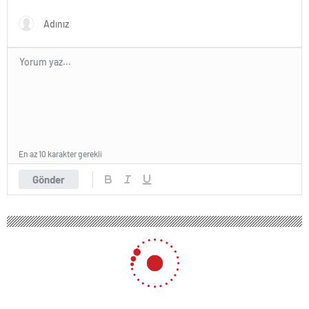
En az 10 karakter gerekli
Gönder