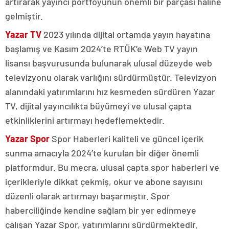
artırarak yayıncı portföyünün önemli bir parçası haline
gelmiştir.
Yazar TV
2023 yılında dijital ortamda yayın hayatına
başlamış ve Kasım 2024’te RTÜK’e Web TV yayın
lisansı başvurusunda bulunarak ulusal düzeyde web
televizyonu olarak varlığını sürdürmüştür. Televizyon
alanındaki yatırımlarını hız kesmeden sürdüren Yazar
TV, dijital yayıncılıkta büyümeyi ve ulusal çapta
etkinliklerini artırmayı hedeflemektedir.
Yazar Spor
Spor Haberleri kaliteli ve güncel içerik
sunma amacıyla 2024’te kurulan bir diğer önemli
platformdur. Bu mecra, ulusal çapta spor haberleri ve
içerikleriyle dikkat çekmiş, okur ve abone sayısını
düzenli olarak artırmayı başarmıştır. Spor
haberciliğinde kendine sağlam bir yer edinmeye
çalışan Yazar Spor, yatırımlarını sürdürmektedir.