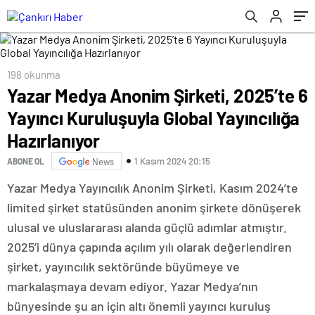
Hazırlanıyor
198 okunma
Yazar Medya Anonim Şirketi, 2025’te 6
Yayıncı Kuruluşuyla Global Yayıncılığa
Hazırlanıyor
1 Kasım 2024 20:15
ABONE OL
News
Yazar Medya Yayıncılık Anonim Şirketi, Kasım 2024’te
limited şirket statüsünden anonim şirkete dönüşerek
ulusal ve uluslararası alanda güçlü adımlar atmıştır.
2025’i dünya çapında açılım yılı olarak değerlendiren
şirket, yayıncılık sektöründe büyümeye ve
markalaşmaya devam ediyor. Yazar Medya’nın
bünyesinde şu an için altı önemli yayıncı kuruluş