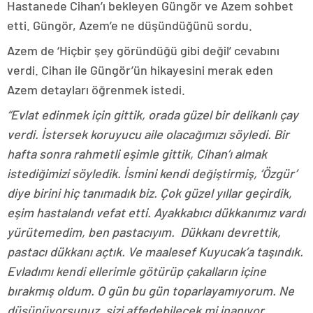
Hastanede Cihan’ı bekleyen Güngör ve Azem sohbet
etti. Güngör, Azem’e ne düşündüğünü sordu.
Azem de ‘Hiçbir şey göründüğü gibi değil’ cevabını
verdi. Cihan ile Güngör’ün hikayesini merak eden
Azem detayları öğrenmek istedi.
“Evlat edinmek için gittik, orada güzel bir delikanlı çay
verdi. İstersek koruyucu aile olacağımızı söyledi. Bir
hafta sonra rahmetli eşimle gittik, Cihan’ı almak
istediğimizi söyledik. İsmini kendi değiştirmiş, ‘Özgür’
diye birini hiç tanımadık biz. Çok güzel yıllar geçirdik,
eşim hastalandı vefat etti. Ayakkabıcı dükkanımız vardı
yürütemedim, ben pastacıyım. Dükkanı devrettik,
pastacı dükkanı açtık. Ve maalesef Kuyucak’a taşındık.
Evladımı kendi ellerimle götürüp çakalların içine
bırakmış oldum. O gün bu gün toparlayamıyorum. Ne
düşünüyorsunuz, sizi affedebilecek mi inanıyor