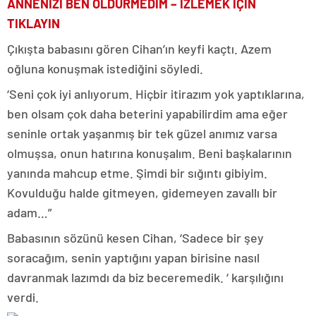
ANNENİZİ BEN ÖLDÜRMEDİM – İZLEMEK İÇİN
TIKLAYIN
Çıkışta babasını gören Cihan’ın keyfi kaçtı. Azem
oğluna konuşmak istediğini söyledi.
‘Seni çok iyi anlıyorum. Hiçbir itirazım yok yaptıklarına,
ben olsam çok daha beterini yapabilirdim ama eğer
seninle ortak yaşanmış bir tek güzel anımız varsa
olmuşsa, onun hatırına konuşalım. Beni başkalarının
yanında mahcup etme. Şimdi bir sığıntı gibiyim.
Kovulduğu halde gitmeyen, gidemeyen zavallı bir
adam…”
Babasının sözünü kesen Cihan, ‘Sadece bir şey
soracağım, senin yaptığını yapan birisine nasıl
davranmak lazımdı da biz beceremedik. ‘ karşılığını
verdi.