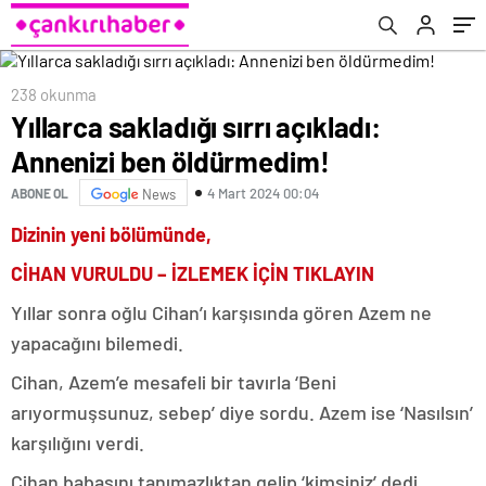
238 okunma
Yıllarca sakladığı sırrı açıkladı:
Annenizi ben öldürmedim!
4 Mart 2024 00:04
ABONE OL
News
Dizinin yeni bölümünde,
CİHAN VURULDU – İZLEMEK İÇİN TIKLAYIN
Yıllar sonra oğlu Cihan’ı karşısında gören Azem ne
yapacağını bilemedi.
Cihan, Azem’e mesafeli bir tavırla ‘Beni
arıyormuşsunuz, sebep’ diye sordu. Azem ise ‘Nasılsın’
karşılığını verdi.
Cihan babasını tanımazlıktan gelip ‘kimsiniz’ dedi.