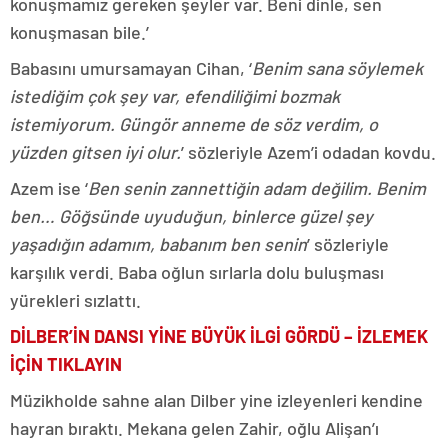
konuşmamız gereken şeyler var. Beni dinle, sen
konuşmasan bile.’
Babasını umursamayan Cihan, ‘
Benim sana söylemek
istediğim çok şey var, efendiliğimi bozmak
istemiyorum. Güngör anneme de söz verdim, o
yüzden gitsen iyi olur.
’ sözleriyle Azem’i odadan kovdu.
Azem ise ‘
Ben senin zannettiğin adam değilim. Benim
ben… Göğsünde uyuduğun, binlerce güzel şey
yaşadığın adamım, babanım ben senin
’ sözleriyle
karşılık verdi. Baba oğlun sırlarla dolu buluşması
yürekleri sızlattı.
DİLBER’İN DANSI YİNE BÜYÜK İLGİ GÖRDÜ – İZLEMEK
İÇİN TIKLAYIN
Müzikholde sahne alan Dilber yine izleyenleri kendine
hayran bıraktı. Mekana gelen Zahir, oğlu Alişan’ı