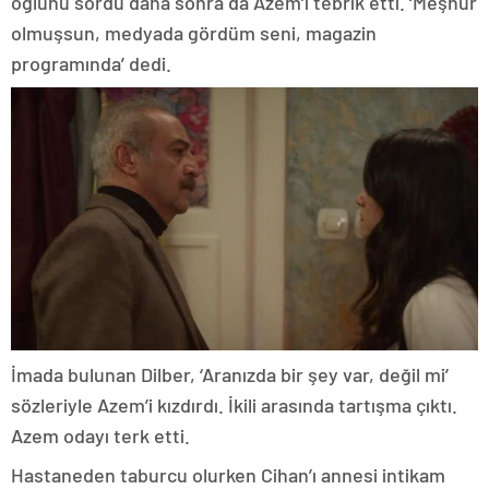
oğlunu sordu daha sonra da Azem’i tebrik etti. ‘Meşhur
olmuşsun, medyada gördüm seni, magazin
programında’ dedi.
İmada bulunan Dilber, ‘Aranızda bir şey var, değil mi’
sözleriyle Azem’i kızdırdı. İkili arasında tartışma çıktı.
Azem odayı terk etti.
Hastaneden taburcu olurken Cihan’ı annesi intikam