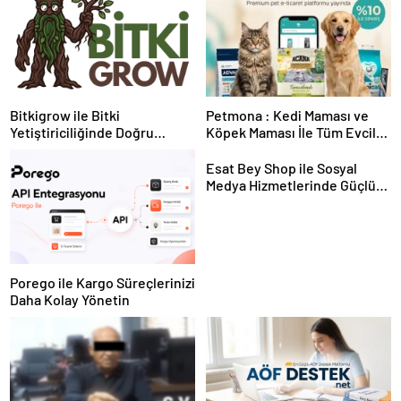
Bitkigrow ile Bitki
Petmona : Kedi Maması ve
Yetiştiriciliğinde Doğru
Köpek Maması İle Tüm Evcil
Ekipman ve Ürün Seçimi
Hayvan Ürünleri
Esat Bey Shop ile Sosyal
Medya Hizmetlerinde Güçlü
Panel Deneyimi
Porego ile Kargo Süreçlerinizi
Daha Kolay Yönetin