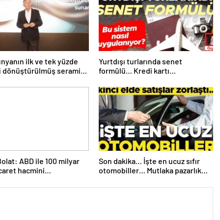
ünyanın ilk ve tek yüzde
Yurtdışı turlarında senet
i dönüştürülmüş seramik
formülü… Kredi kartı
unu üretti: En çevreci
yasaklanınca yeni yöntemler çıktı
Türkiye’den
olat: ABD ile 100 milyar
Son dakika… İşte en ucuz sıfır
icaret hacmini
otomobiller… Mutlaka pazarlık
eştirebiliriz
edin