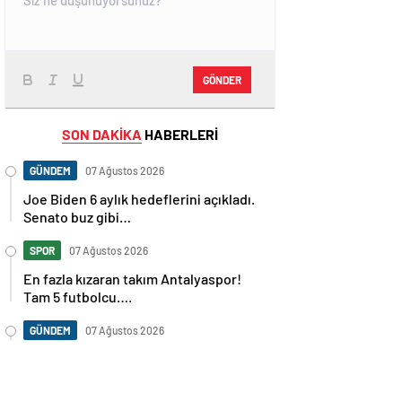
GÖNDER
SON DAKİKA
HABERLERİ
GÜNDEM
07 Ağustos 2026
Joe Biden 6 aylık hedeflerini açıkladı.
Senato buz gibi…
SPOR
07 Ağustos 2026
En fazla kızaran takım Antalyaspor!
Tam 5 futbolcu….
GÜNDEM
07 Ağustos 2026
Norweç silahlı kuvvetleri kadınlardan
oluşan özel kuvvetler eğitimlerini
başlattı.