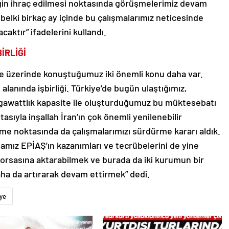
riğin ihraç edilmesi noktasında görüşmelerimiz devam
, belki birkaç ay içinde bu çalışmalarımız neticesinde
acaktır” ifadelerini kullandı.
İRLİĞİ
le üzerinde konuştuğumuz iki önemli konu daha var.
 alanında işbirliği. Türkiye’de bugün ulaştığımız,
gawattlık kapasite ile oluşturduğumuz bu müktesebatı
asıyla inşallah İran’ın çok önemli yenilenebilir
rme noktasında da çalışmalarımızı sürdürme kararı aldık.
samız EPİAŞ’ın kazanımları ve tecrübelerini de yine
borsasına aktarabilmek ve burada da iki kurumun bir
aha da artırarak devam ettirmek” dedi.
iye