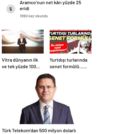
Aramco’nun net kârı yüzde 25
eridi
5
1990 kez okundu
Vitra dünyanın ilk
Yurtdışı turlarında
ve tek yüzde 100
senet formülü…
geri dönüştürülmüş
Kredi kartı
seramik lavabosunu
yasaklanınca yeni
üretti: En çevreci
yöntemler çıktı
lavabo Türkiye’den
Türk Telekom’dan 500 milyon dolarlı