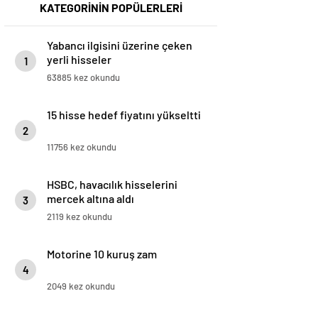
KATEGORİNİN POPÜLERLERİ
Yabancı ilgisini üzerine çeken
yerli hisseler
1
63885 kez okundu
15 hisse hedef fiyatını yükseltti
2
11756 kez okundu
HSBC, havacılık hisselerini
mercek altına aldı
3
2119 kez okundu
Motorine 10 kuruş zam
4
2049 kez okundu