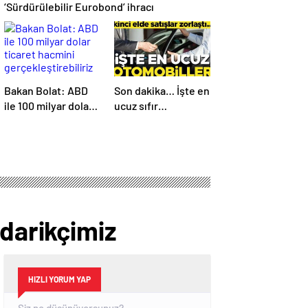
‘Sürdürülebilir Eurobond’ ihracı
Bakan Bolat: ABD
Son dakika… İşte en
ile 100 milyar dolar
ucuz sıfır
ticaret hacmini
otomobiller…
gerçekleştirebiliriz
Mutlaka pazarlık
edin
edarikçimiz
HIZLI YORUM YAP