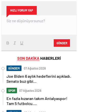
HIZLI YORUM YAP
GÖNDER
SON DAKİKA
HABERLERİ
GÜNDEM
07 Ağustos 2026
Joe Biden 6 aylık hedeflerini açıkladı.
Senato buz gibi…
SPOR
07 Ağustos 2026
En fazla kızaran takım Antalyaspor!
Tam 5 futbolcu….