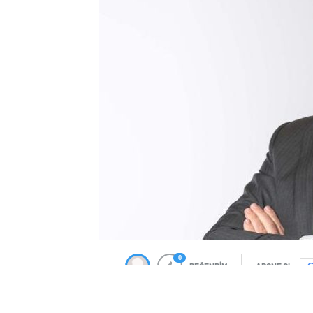
0
BEĞENDİM
ABONE OL
Enerji ve Tabii Kaynaklar Bakanı Alpars