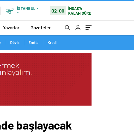
İMSAK'A
İSTANBUL
02:00
KALAN SÜRE
°
Yazarlar
Gazeteler
r
Döviz
Emtia
Kredi
inde başlayacak