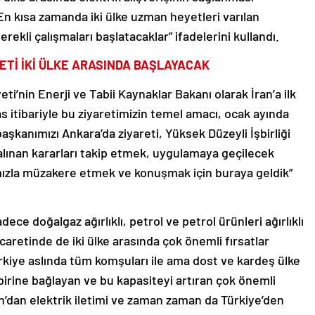
En kısa zamanda iki ülke uzman heyetleri varılan
kli çalışmaları başlatacaklar” ifadelerini kullandı.
ETİ İKİ ÜLKE ARASINDA BAŞLAYACAK
i’nin Enerji ve Tabii Kaynaklar Bakanı olarak İran’a ilk
s itibariyle bu ziyaretimizin temel amacı, ocak ayında
şkanımızı Ankara’da ziyareti, Yüksek Düzeyli İşbirliği
e alınan kararları takip etmek, uygulamaya geçilecek
rımızla müzakere etmek ve konuşmak için buraya geldik”
ce doğalgaz ağırlıklı, petrol ve petrol ürünleri ağırlıklı
caretinde de iki ülke arasında çok önemli fırsatlar
rkiye aslında tüm komşuları ile ama dost ve kardeş ülke
irbirine bağlayan ve bu kapasiteyi artıran çok önemli
an’dan elektrik iletimi ve zaman zaman da Türkiye’den