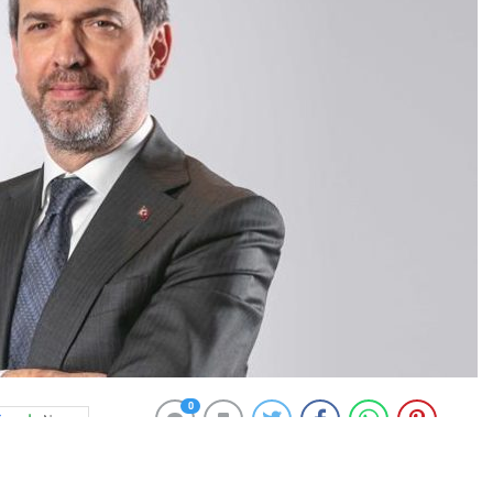
0
News
lan Bayraktar, çeşitli temaslarda bulunmak üzere İran’ın