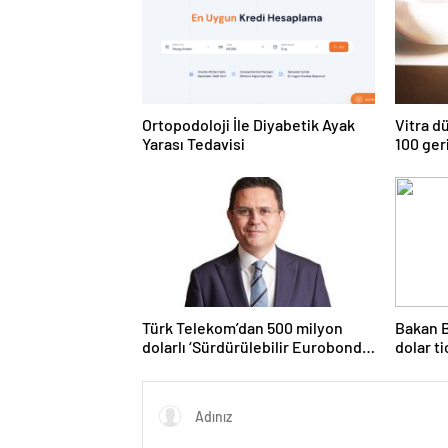
Ortopodoloji İle Diyabetik Ayak
Vitra d
Yarası Tedavisi
100 ger
lavabos
lavabo 
Türk Telekom’dan 500 milyon
Bakan B
dolarlı ‘Sürdürülebilir Eurobond’
dolar t
ihracı
gerçekl