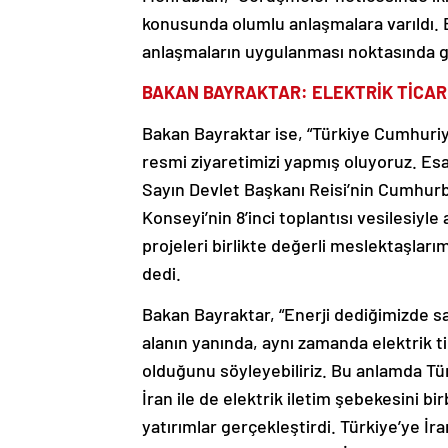
konusunda olumlu anlaşmalara varıldı. 
anlaşmaların uygulanması noktasında gere
BAKAN BAYRAKTAR: ELEKTRİK TİCAR
Bakan Bayraktar ise, “Türkiye Cumhuriyet
resmi ziyaretimizi yapmış oluyoruz. Esa
Sayın Devlet Başkanı Reisi’nin Cumhurba
Konseyi’nin 8’inci toplantısı vesilesiyl
projeleri birlikte değerli meslektaşla
dedi.
Bakan Bayraktar, “Enerji dediğimizde sade
alanın yanında, aynı zamanda elektrik ti
olduğunu söyleyebiliriz. Bu anlamda Tü
İran ile de elektrik iletim şebekesini b
yatırımlar gerçekleştirdi. Türkiye’ye İr