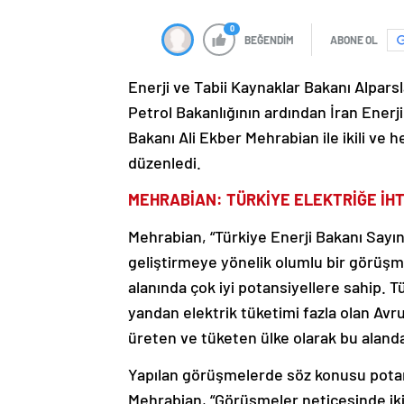
0
BEĞENDİM
ABONE OL
Enerji ve Tabii Kaynaklar Bakanı Alpars
Petrol Bakanlığının ardından İran Enerji
Bakanı Ali Ekber Mehrabian ile ikili ve
düzenledi.
MEHRABİAN: TÜRKİYE ELEKTRİĞE İHT
Mehrabian, “Türkiye Enerji Bakanı Sayın 
geliştirmeye yönelik olumlu bir görüşme 
alanında çok iyi potansiyellere sahip. T
yandan elektrik tüketimi fazla olan Avru
üreten ve tüketen ülke olarak bu alanda ö
Yapılan görüşmelerde söz konusu potansiye
Mehrabian, “Görüşmeler neticesinde iki 