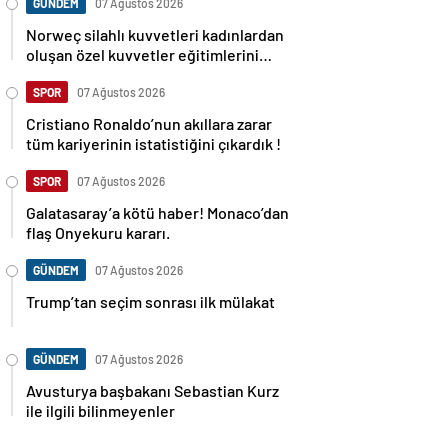
GÜNDEM
07 Ağustos 2026
Norweç silahlı kuvvetleri kadınlardan
oluşan özel kuvvetler eğitimlerini
başlattı.
SPOR
07 Ağustos 2026
Cristiano Ronaldo’nun akıllara zarar
tüm kariyerinin istatistiğini çıkardık !
SPOR
07 Ağustos 2026
Galatasaray’a kötü haber! Monaco’dan
flaş Onyekuru kararı.
GÜNDEM
07 Ağustos 2026
Trump’tan seçim sonrası ilk mülakat
GÜNDEM
07 Ağustos 2026
Avusturya başbakanı Sebastian Kurz
ile ilgili bilinmeyenler