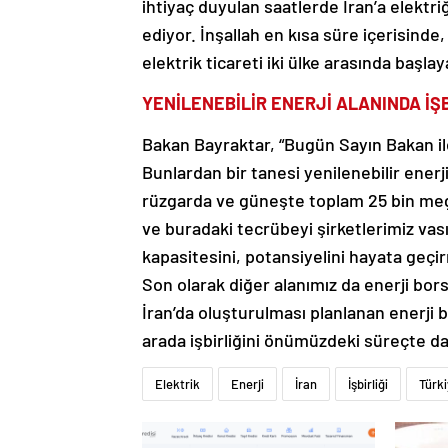
ihtiyaç duyulan saatlerde İran’a elekt
ediyor. İnşallah en kısa süre içerisinde
elektrik ticareti iki ülke arasında başlay
YENİLENEBİLİR ENERJİ ALANINDA İŞB
Bakan Bayraktar, “Bugün Sayın Bakan i
Bunlardan bir tanesi yenilenebilir enerji
rüzgarda ve güneşte toplam 25 bin me
ve buradaki tecrübeyi şirketlerimiz vasıt
kapasitesini, potansiyelini hayata geçi
Son olarak diğer alanımız da enerji bor
İran’da oluşturulması planlanan enerji 
arada işbirliğini önümüzdeki süreçte d
Elektrik
Enerji
İran
İşbirliği
Türk