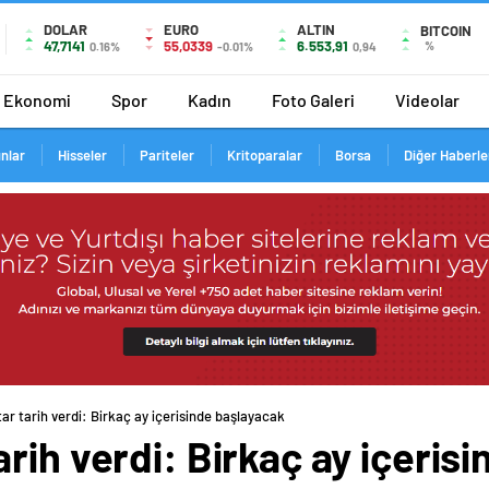
DOLAR
EURO
ALTIN
BITCOIN
47,7141
55,0339
6.553,91
%
0.16%
-0.01%
0,94
Ekonomi
Spor
Kadın
Foto Galeri
Videolar
ınlar
Hisseler
Pariteler
Kritoparalar
Borsa
Diğer Haberle
r tarih verdi: Birkaç ay içerisinde başlayacak
rih verdi: Birkaç ay içeris