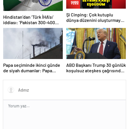
Şi Cinping: Çok kutuplu
Hindistan’dan ‘Türk İHA’sı’
dünya düzenini oluşturmaya
iddiası: ‘Pakistan 300-400
hazırız
tanesi ile 36 noktaya sızdı’
Papa seçiminde ikinci günde
ABD Başkanı Trump 30 günlük
de siyah dumanlar: Papa
koşulsuz ateşkes çağrısında
üçüncü turda da seçilemedi
bulundu