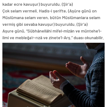
kadar ecre kavuşur) buyuruldu. (Şir’a)
Çok selam vermeli. Hadis-i şerifte, (Aşûre günü on
Müslümana selam veren, bütün Müslümanlara selam
vermiş gibi sevaba kavuşur) buyuruldu. (Şir’a)
Aşure günü, “Sübhânellâhi mil’el-mîzân ve müntehe’l-
ilmi ve mebleğa’r-rızâ ve zinete’l-Arş.” duası okunabilir.