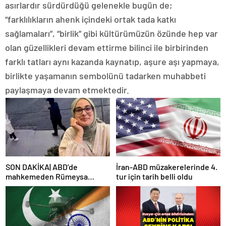
asırlardır sürdürdüğü gelenekle bugün de;
“farklılıkların ahenk içindeki ortak tada katkı
sağlamaları”, “birlik” gibi kültürümüzün özünde hep var
olan güzellikleri devam ettirme bilinci ile birbirinden
farklı tatları aynı kazanda kaynatıp, aşure aşı yapmaya,
birlikte yaşamanın sembolünü tadarken muhabbeti
paylaşmaya devam etmektedir.
SON DAKİKA| ABD’de
İran-ABD müzakerelerinde 4.
mahkemeden Rümeysa
tur için tarih belli oldu
Öztürk kararı: Serbest
bırakıldı!