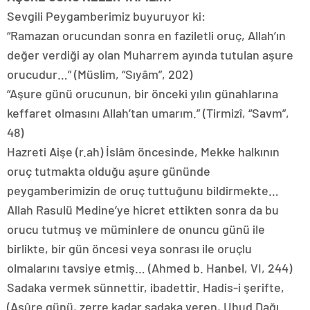
Sevgili Peygamberimiz buyuruyor ki:
“Ramazan orucundan sonra en faziletli oruç, Allah’ın
değer verdiği ay olan Muharrem ayında tutulan aşure
orucudur…” (Müslim, “Sıyâm”, 202)
“Aşure günü orucunun, bir önceki yılın günahlarına
keffaret olmasını Allah’tan umarım.” (Tirmizî, “Savm”,
48)
Hazreti Aişe (r.ah) İslâm öncesinde, Mekke halkının
oruç tutmakta olduğu aşure gününde
peygamberimizin de oruç tuttuğunu bildirmekte…
Allah Rasulü Medine’ye hicret ettikten sonra da bu
orucu tutmuş ve müminlere de onuncu günü ile
birlikte, bir gün öncesi veya sonrası ile oruçlu
olmalarını tavsiye etmiş… (Ahmed b. Hanbel, VI, 244)
Sadaka vermek sünnettir, ibadettir. Hadis-i şerifte,
(Aşûre günü, zerre kadar sadaka veren, Uhud Dağı