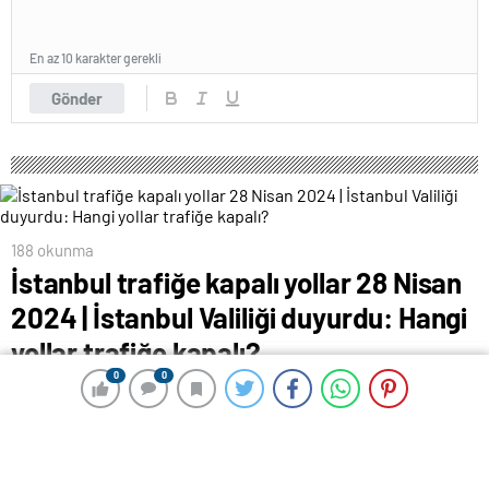
En az 10 karakter gerekli
Gönder
188 okunma
İstanbul trafiğe kapalı yollar 28 Nisan
2024 | İstanbul Valiliği duyurdu: Hangi
yollar trafiğe kapalı?
0
0
0
0
18 Temmuz 2024 00:03
ABONE OL
News
İstanbul’da 28 Nisan Pazar günü trafiğe kapalı yollar
belli oldu. 59. Cumhurbaşkanlığı Türkiye Bisiklet Turu