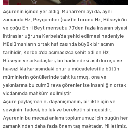
Aşurenin içinde yer aldığı Muharrem ayı da, aynı
zamanda Hz. Peygamber (sav)’in torunu Hz. Hüseyin’in
ve çoğu Ehl-i Beyt mensubu 70’den fazla insanın siyasi
ihtiraslar uğruna Kerbela’da şehid edilmesi nedeniyle
Müslümanların ortak hafızasında büyük bir acının
tarihidir. Kerbela’da acımasızca şehit edilen Hz.
Hüseyin ve arkadaşları, bu hadisedeki asil duruşu ve
haksızlıkla karşısındaki onurlu mücadelesi ile bütün
müminlerin gönüllerinde taht kurmuş, ona ve
yakınlarına bu zulmü reva görenler ise insanlığın ortak
vicdanında mahkûm edilmiştir.
Aşure paylaşmanın, dayanışmanın, birlikteliğin ve
sevginin ifadesi, bolluk ve bereketin simgesidir.
Aşurenin bu mecazî anlamı toplumumuz için bugün her
zamankinden daha fazla önem taşımaktadır. Milletimiz,