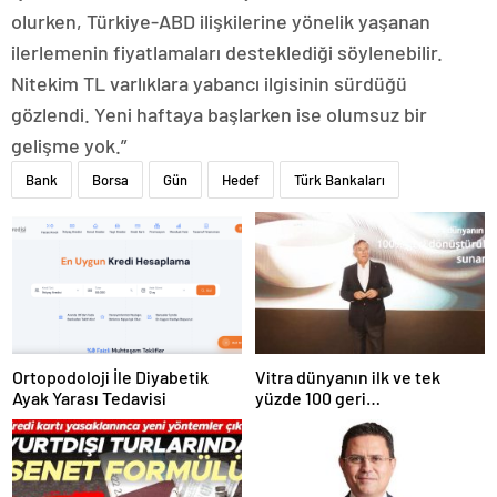
olurken, Türkiye-ABD ilişkilerine yönelik yaşanan
ilerlemenin fiyatlamaları desteklediği söylenebilir.
Nitekim TL varlıklara yabancı ilgisinin sürdüğü
gözlendi. Yeni haftaya başlarken ise olumsuz bir
gelişme yok.”
Bank
Borsa
Gün
Hedef
Türk Bankaları
Ortopodoloji İle Diyabetik
Vitra dünyanın ilk ve tek
Ayak Yarası Tedavisi
yüzde 100 geri
dönüştürülmüş seramik
lavabosunu üretti: En çevreci
lavabo Türkiye’den