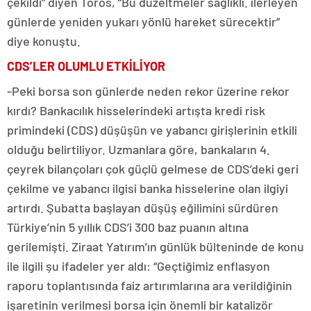
çekildi” diyen Toros, “Bu düzeltmeler sağlıklı. ilerleyen
günlerde yeniden yukarı yönlü hareket sürecektir”
diye konuştu.
CDS’LER OLUMLU ETKİLİYOR
-Peki borsa son günlerde neden rekor üzerine rekor
kırdı? Bankacılık hisselerindeki artışta kredi risk
primindeki (CDS) düşüşün ve yabancı girişlerinin etkili
olduğu belirtiliyor. Uzmanlara göre, bankaların 4.
çeyrek bilançoları çok güçlü gelmese de CDS’deki geri
çekilme ve yabancı ilgisi banka hisselerine olan ilgiyi
artırdı. Şubatta başlayan düşüş eğilimini sürdüren
Türkiye’nin 5 yıllık CDS’i 300 baz puanın altına
gerilemişti. Ziraat Yatırım’ın günlük bülteninde de konu
ile ilgili şu ifadeler yer aldı: “Geçtiğimiz enflasyon
raporu toplantısında faiz artırımlarına ara verildiğinin
işaretinin verilmesi borsa için önemli bir katalizör