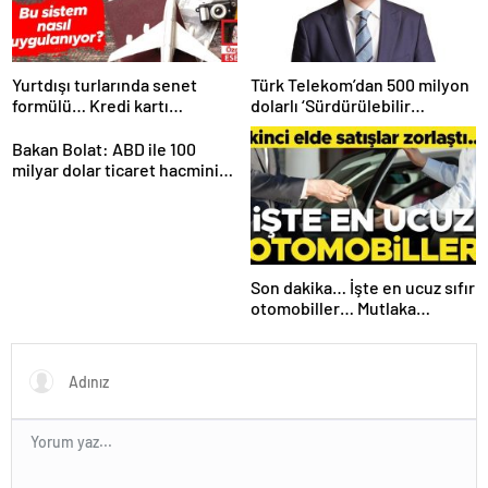
Yurtdışı turlarında senet
Türk Telekom’dan 500 milyon
formülü… Kredi kartı
dolarlı ‘Sürdürülebilir
yasaklanınca yeni yöntemler
Eurobond’ ihracı
çıktı
Bakan Bolat: ABD ile 100
milyar dolar ticaret hacmini
gerçekleştirebiliriz
Son dakika… İşte en ucuz sıfır
otomobiller… Mutlaka
pazarlık edin