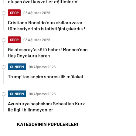
oluşan özel kuvvetler eğitimlerini
başlattı.
SPOR
08 Ağustos 2026
Cristiano Ronaldo’nun akıllara zarar
tüm kariyerinin istatistiğini çıkardık !
SPOR
08 Ağustos 2026
Galatasaray’a kötü haber! Monaco’dan
flaş Onyekuru kararı.
GÜNDEM
08 Ağustos 2026
Trump’tan seçim sonrası ilk mülakat
GÜNDEM
08 Ağustos 2026
Avusturya başbakanı Sebastian Kurz
ile ilgili bilinmeyenler
KATEGORİNİN POPÜLERLERİ