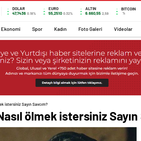
DOLAR
EURO
ALTIN
BITCOIN
47,7436
55,2510
6.660,55
%
0.18%
0.32%
2,59
Ekonomi
Spor
Kadın
Foto Galeri
Videolar
mek istersiniz Sayın Savcım?
 Nasıl ölmek istersiniz Sayı