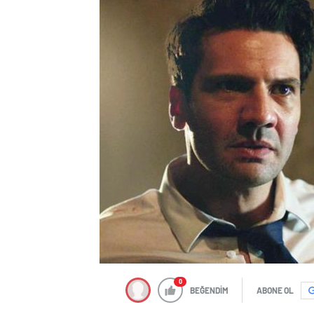
0
BEĞENDİM
ABONE OL