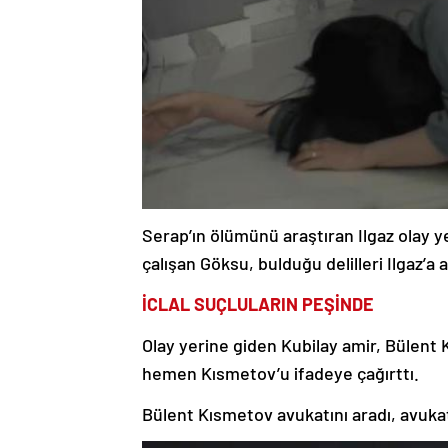
Serap’ın ölümünü araştıran Ilgaz olay yer
çalışan Göksu, bulduğu delilleri Ilgaz’a a
İCLAL SUÇLULARIN PEŞİNDE
Olay yerine giden Kubilay amir, Bülent K
hemen Kısmetov’u ifadeye çağırttı.
Bülent Kısmetov avukatını aradı, avukat