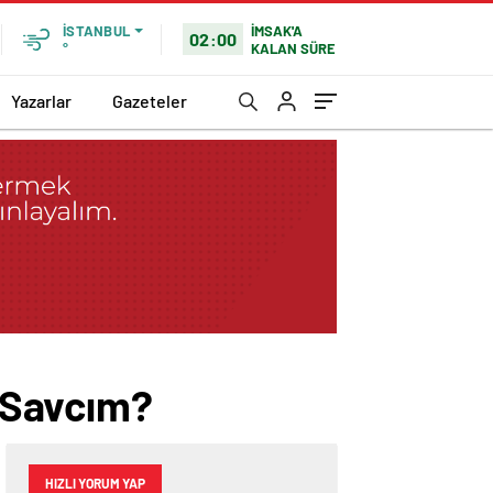
İMSAK'A
İSTANBUL
02:00
KALAN SÜRE
°
Yazarlar
Gazeteler
n Savcım?
HIZLI YORUM YAP