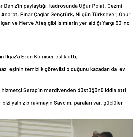
r Deniz’in paylaştığı, kadrosunda Uğur Polat, Cezmi
 Anarat, Pınar Çağlar Gençtürk, Nilgün Türksever, Onur
an ve Merve Ateş gibi isimlerin yer aldığı Yargı 90’ıncı
an Ilgaz’a Eren Komiser eşlik etti.
maz, eşinin temizlik görevlisi olduğunu kazadan da ev
ili, hizmetçi Serap’ın merdivenden düştüğünü iddia etti.
 bizi yalnız bırakmayın Savcım, paraları var, güçlüler