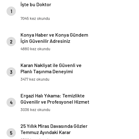
İşte bu Doktor
1
7045 kez okundu
Konya Haber ve Konya Gündem
İçin Güvenilir Adresiniz
2
4880 kez okundu
Karan Nakliyat ile Güvenli ve
Planlı Taşınma Deneyimi
3
3477 kez okundu
Ergazi Halı Yıkama: Temizlikte
Güvenilir ve Profesyonel Hizmet
4
3036 kez okundu
25 Yıllık Miras Davasında Gözler
Temmuz Ayındaki Karar
5
Duruşmasına Çevrildi