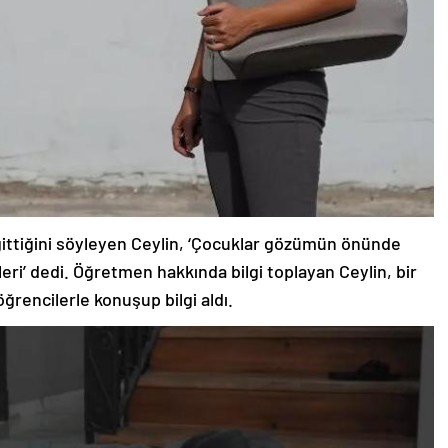
 gittiğini söyleyen Ceylin, ‘Çocuklar gözümün önünde
ri’ dedi. Öğretmen hakkında bilgi toplayan Ceylin, bir
öğrencilerle konuşup bilgi aldı.