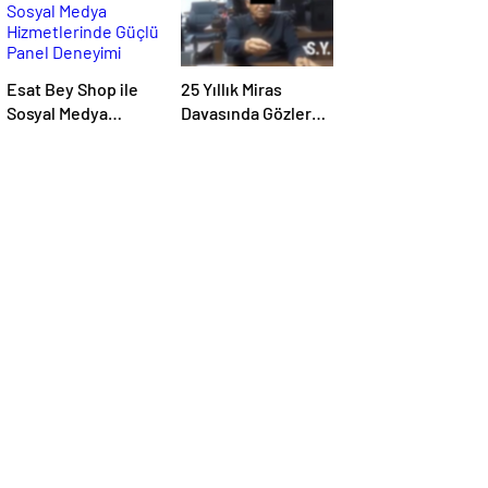
Esat Bey Shop ile
25 Yıllık Miras
Sosyal Medya
Davasında Gözler
Hizmetlerinde
Temmuz Ayındaki
Güçlü Panel
Karar Duruşmasına
Deneyimi
Çevrildi