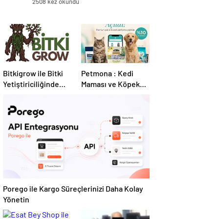
2508 kez okundu
Bitkigrow ile Bitki
Petmona : Kedi
Yetiştiriciliğinde
Maması ve Köpek
Doğru Ekipman ve
Maması İle Tüm
Ürün Seçimi
Evcil Hayvan
Ürünleri
Porego ile Kargo Süreçlerinizi Daha Kolay
Yönetin