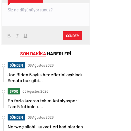
GÖNDER
SON DAKİKA
HABERLERİ
GÜNDEM
08 Ağustos 2026
Joe Biden 6 aylık hedeflerini açıkladı.
Senato buz gibi…
SPOR
08 Ağustos 2026
En fazla kızaran takım Antalyaspor!
Tam 5 futbolcu….
GÜNDEM
08 Ağustos 2026
Norweç silahlı kuvvetleri kadınlardan